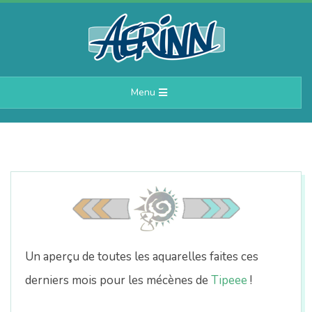
Skip
to
content
A
Primary
Menu
e
Navigation
Menu
r
i
n
n
Un aperçu de toutes les aquarelles faites ces
derniers mois pour les mécènes de
Tipeee
!