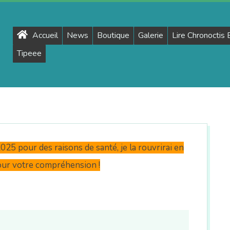
Primary
Accueil
News
Boutique
Galerie
Lire Chronoctis
Navigation
Tipeee
Menu
25 pour des raisons de santé, je la rouvrirai en
our votre compréhension !