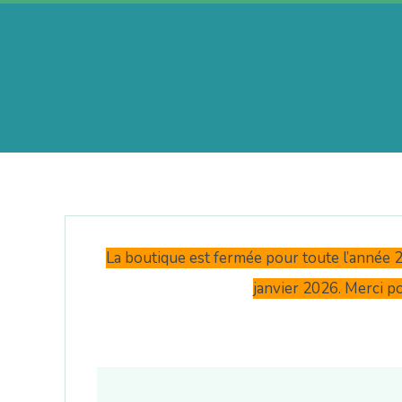
Skip
to
content
A
e
r
La boutique est fermée pour toute l’année 20
i
janvier 2026. Merci p
n