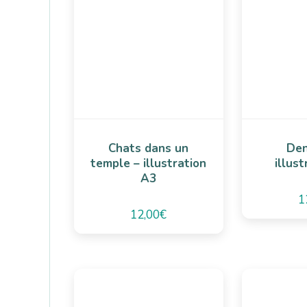
Chats dans un
Den
temple – illustration
illus
A3
1
12,00
€