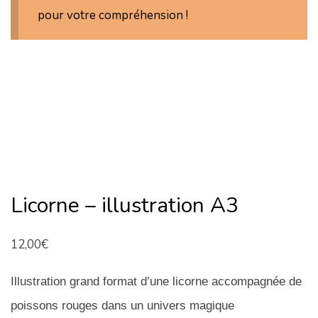
n
pour votre compréhension !
Licorne – illustration A3
12,00
€
Illustration grand format d’une licorne accompagnée de
poissons rouges dans un univers magique