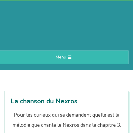
Skip
to
content
A
Primary
Menu
e
Navigation
Menu
r
i
La chanson du Nexros
n
Pour les curieux qui se demandent quelle est la
mélodie que chante le Nexros dans le chapitre 3,