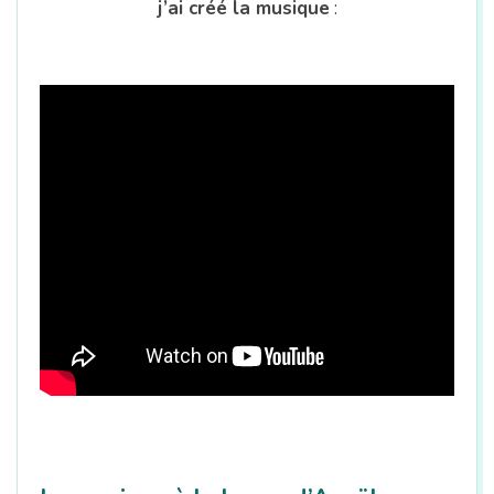
n
j’ai créé la musique
: