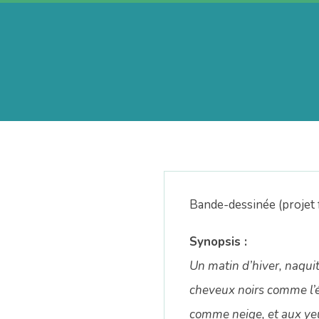
Skip
to
content
A
e
r
Bande-dessinée (projet 
i
Synopsis :
Un matin d’hiver, naquit 
n
cheveux noirs comme l’é
comme neige, et aux y