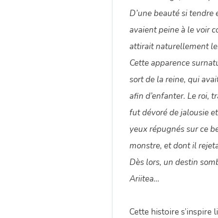
n
D’une beauté si tendre 
avaient peine à le voir 
attirait naturellement le
Cette apparence surnatur
sort de la reine, qui av
afin d’enfanter. Le roi, 
fut dévoré de jalousie e
yeux répugnés sur ce be
monstre, et dont il rejet
Dès lors, un destin somb
Ariitea…
Cette histoire s’inspire