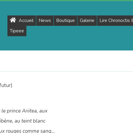
Primary
Accueil
News
Boutique
Galerie
Lire Chronoctis
Navigation
Tipeee
Menu
futur)
le prince Ariitea, aux
bène, au teint blanc
eux rouges comme sang…