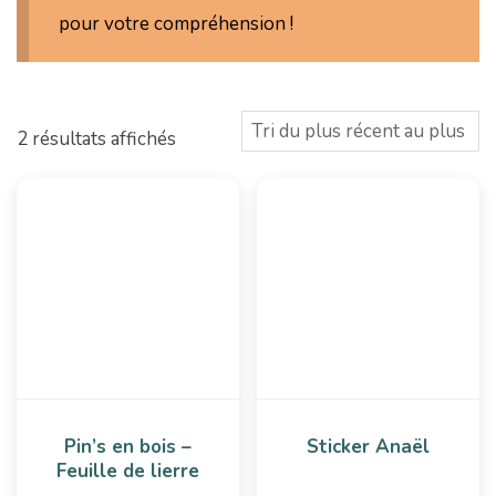
n
pour votre compréhension !
Trié
2 résultats affichés
du
plus
récent
au
plus
ancien
Pin’s en bois –
Sticker Anaël
Feuille de lierre