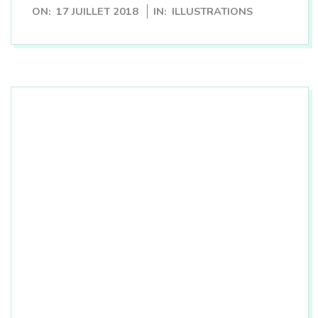
2018-
ON:
17 JUILLET 2018
IN:
ILLUSTRATIONS
07-
17