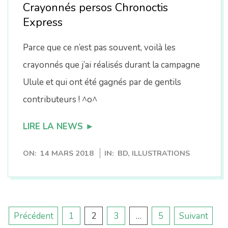
Crayonnés persos Chronoctis
Express
Parce que ce n’est pas souvent, voilà les
crayonnés que j’ai réalisés durant la campagne
Ulule et qui ont été gagnés par de gentils
contributeurs ! ^o^
LIRE LA NEWS ►
2018-
ON:
14 MARS 2018
IN:
BD
,
ILLUSTRATIONS
03-
14
Pagination
Précédent
1
2
3
…
5
Suivant