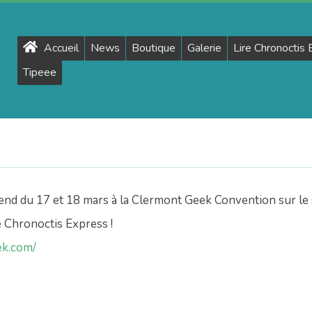
Primary
Accueil
News
Boutique
Galerie
Lire Chronoctis
Navigation
Tipeee
Menu
d du 17 et 18 mars à la Clermont Geek Convention sur le 
e Chronoctis Express !
ek.com/