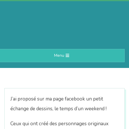
Skip
to
content
A
Primary
Menu
e
Navigation
Menu
r
i
J’ai proposé sur ma page facebook un petit
n
échange de dessins, le temps d’un weekend !
Ceux qui ont créé des personnages originaux