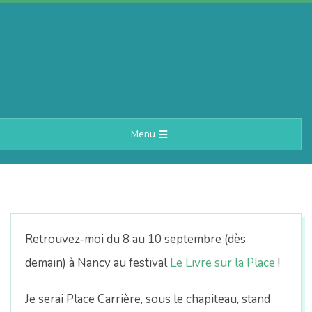
Skip
to
content
A
Primary
Menu
e
Navigation
Menu
r
i
Retrouvez-moi du 8 au 10 septembre (dès
n
demain) à Nancy au festival
Le Livre sur la Place
!
Je serai Place Carrière, sous le chapiteau, stand