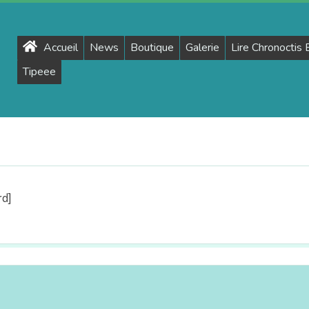
Primary
Accueil
News
Boutique
Galerie
Lire Chronoctis
Navigation
Tipeee
Menu
d]