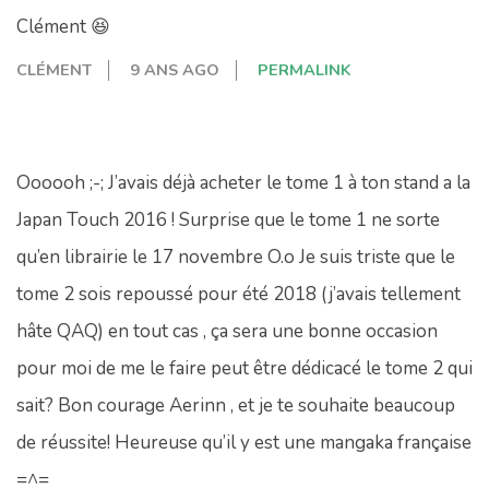
Clément 😆
CLÉMENT
9 ANS AGO
PERMALINK
Oooooh ;-; J’avais déjà acheter le tome 1 à ton stand a la
Japan Touch 2016 ! Surprise que le tome 1 ne sorte
qu’en librairie le 17 novembre O.o Je suis triste que le
tome 2 sois repoussé pour été 2018 (j’avais tellement
hâte QAQ) en tout cas , ça sera une bonne occasion
pour moi de me le faire peut être dédicacé le tome 2 qui
sait? Bon courage Aerinn , et je te souhaite beaucoup
de réussite! Heureuse qu’il y est une mangaka française
=^=