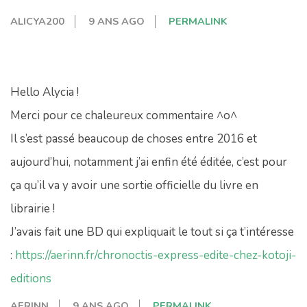
ALICYA200
9 ANS AGO
PERMALINK
Hello Alycia !
Merci pour ce chaleureux commentaire ^o^
Il s’est passé beaucoup de choses entre 2016 et
aujourd’hui, notamment j’ai enfin été éditée, c’est pour
ça qu’il va y avoir une sortie officielle du livre en
librairie !
J’avais fait une BD qui expliquait le tout si ça t’intéresse
:
https://aerinn.fr/chronoctis-express-edite-chez-kotoji-
editions
AERINN
9 ANS AGO
PERMALINK