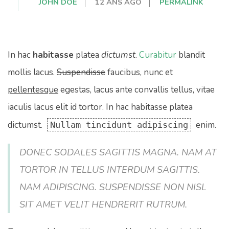
JOHN DOE
12 ANS AGO
PERMALINK
In hac
habitasse
platea
dictumst
.
Curabitur
blandit
mollis lacus.
Suspendisse
faucibus, nunc et
pellentesque
egestas, lacus ante convallis tellus, vitae
iaculis lacus elit id tortor. In hac habitasse platea
dictumst.
enim.
Nullam tincidunt adipiscing
DONEC SODALES SAGITTIS MAGNA. NAM AT
TORTOR IN TELLUS INTERDUM SAGITTIS.
NAM ADIPISCING. SUSPENDISSE NON NISL
SIT AMET VELIT HENDRERIT RUTRUM.