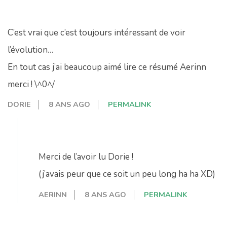
C’est vrai que c’est toujours intéressant de voir
l’évolution…
En tout cas j’ai beaucoup aimé lire ce résumé Aerinn
merci ! \^0^/
DORIE
8 ANS AGO
PERMALINK
Merci de l’avoir lu Dorie !
(j’avais peur que ce soit un peu long ha ha XD)
AERINN
8 ANS AGO
PERMALINK