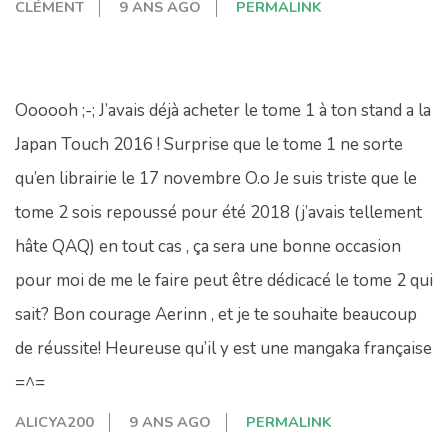
CLÉMENT
9 ANS AGO
PERMALINK
Oooooh ;-; J’avais déjà acheter le tome 1 à ton stand a la
Japan Touch 2016 ! Surprise que le tome 1 ne sorte
qu’en librairie le 17 novembre O.o Je suis triste que le
tome 2 sois repoussé pour été 2018 (j’avais tellement
hâte QAQ) en tout cas , ça sera une bonne occasion
pour moi de me le faire peut être dédicacé le tome 2 qui
sait? Bon courage Aerinn , et je te souhaite beaucoup
de réussite! Heureuse qu’il y est une mangaka française
=^=
ALICYA200
9 ANS AGO
PERMALINK