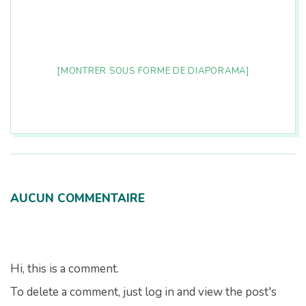
n
[MONTRER SOUS FORME DE DIAPORAMA]
2026-
08-
09
AUCUN COMMENTAIRE
Hi, this is a comment.
To delete a comment, just log in and view the post's