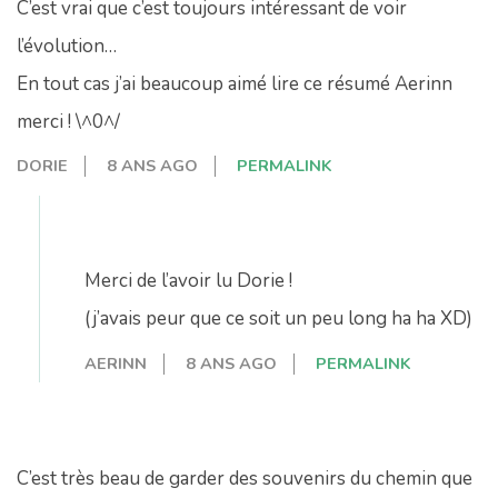
C’est vrai que c’est toujours intéressant de voir
l’évolution…
En tout cas j’ai beaucoup aimé lire ce résumé Aerinn
merci ! \^0^/
DORIE
8 ANS AGO
PERMALINK
Merci de l’avoir lu Dorie !
(j’avais peur que ce soit un peu long ha ha XD)
AERINN
8 ANS AGO
PERMALINK
C’est très beau de garder des souvenirs du chemin que