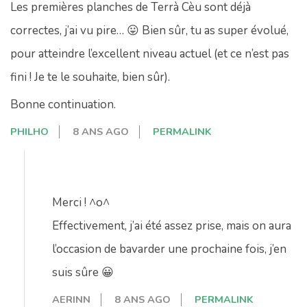
Les premières planches de Terrà Cèu sont déjà
correctes, j’ai vu pire… 😛 Bien sûr, tu as super évolué,
pour atteindre l’excellent niveau actuel (et ce n’est pas
fini ! Je te le souhaite, bien sûr).
Bonne continuation.
PHILHO
8 ANS AGO
PERMALINK
Merci ! ^o^
Effectivement, j’ai été assez prise, mais on aura
l’occasion de bavarder une prochaine fois, j’en
suis sûre 😀
AERINN
8 ANS AGO
PERMALINK