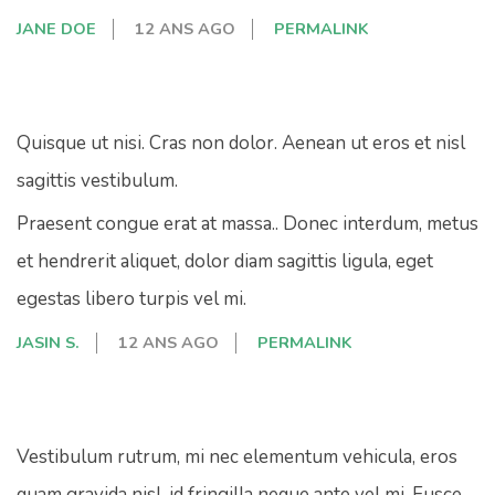
JANE DOE
12 ANS AGO
PERMALINK
Quisque ut nisi. Cras non dolor. Aenean ut eros et nisl
sagittis vestibulum.
Praesent congue erat at massa.. Donec interdum, metus
et hendrerit aliquet, dolor diam sagittis ligula, eget
egestas libero turpis vel mi.
JASIN S.
12 ANS AGO
PERMALINK
Vestibulum rutrum, mi nec elementum vehicula, eros
quam gravida nisl, id fringilla neque ante vel mi. Fusce