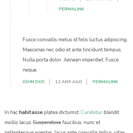
PERMALINK
Fusce convallis metus id felis luctus adipiscing.
Maecenas nec odio et ante tincidunt tempus.
Nulla porta dolor. Aenean imperdiet. Fusce
neque.
JOHN DOE
12 ANS AGO
PERMALINK
In hac
habitasse
platea
dictumst
.
Curabitur
blandit
mollis lacus.
Suspendisse
faucibus, nunc et
pellentesque
egestas, lacus ante convallis tellus, vitae