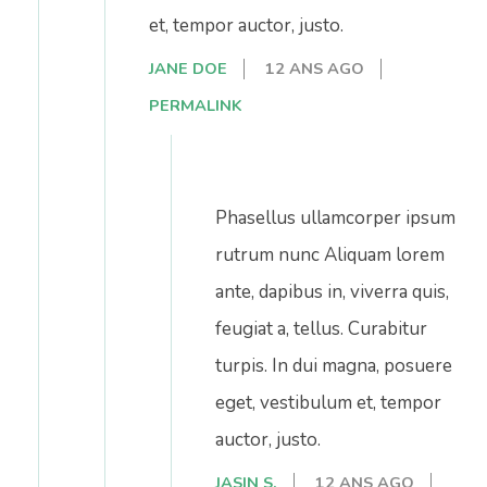
et, tempor auctor, justo.
JANE DOE
12 ANS AGO
PERMALINK
Phasellus ullamcorper ipsum
rutrum nunc Aliquam lorem
ante, dapibus in, viverra quis,
feugiat a, tellus. Curabitur
turpis. In dui magna, posuere
eget, vestibulum et, tempor
auctor, justo.
JASIN S.
12 ANS AGO