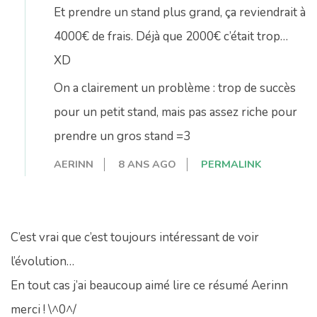
Et prendre un stand plus grand, ça reviendrait à
4000€ de frais. Déjà que 2000€ c’était trop…
XD
On a clairement un problème : trop de succès
pour un petit stand, mais pas assez riche pour
prendre un gros stand =3
AERINN
8 ANS AGO
PERMALINK
C’est vrai que c’est toujours intéressant de voir
l’évolution…
En tout cas j’ai beaucoup aimé lire ce résumé Aerinn
merci ! \^0^/