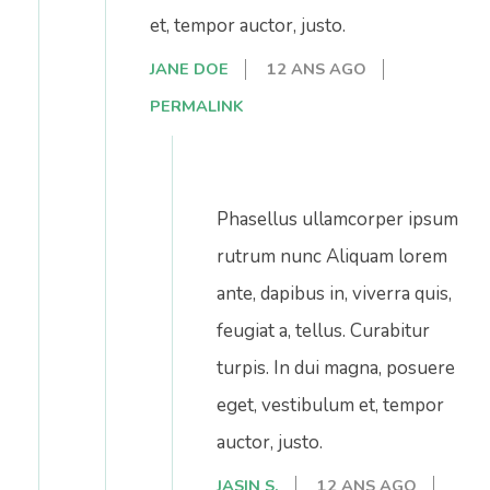
et, tempor auctor, justo.
JANE DOE
12 ANS AGO
PERMALINK
Phasellus ullamcorper ipsum
rutrum nunc Aliquam lorem
ante, dapibus in, viverra quis,
feugiat a, tellus. Curabitur
turpis. In dui magna, posuere
eget, vestibulum et, tempor
auctor, justo.
JASIN S.
12 ANS AGO