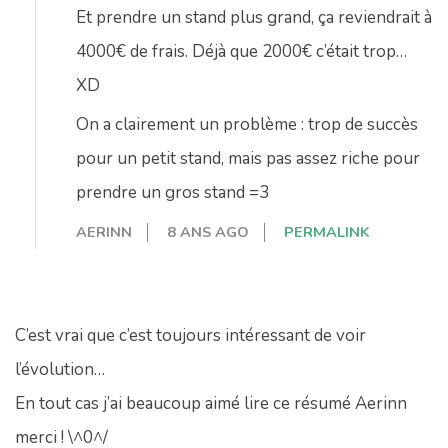
Et prendre un stand plus grand, ça reviendrait à
4000€ de frais. Déjà que 2000€ c’était trop…
XD
On a clairement un problème : trop de succès
pour un petit stand, mais pas assez riche pour
prendre un gros stand =3
AERINN
8 ANS AGO
PERMALINK
C’est vrai que c’est toujours intéressant de voir
l’évolution…
En tout cas j’ai beaucoup aimé lire ce résumé Aerinn
merci ! \^0^/