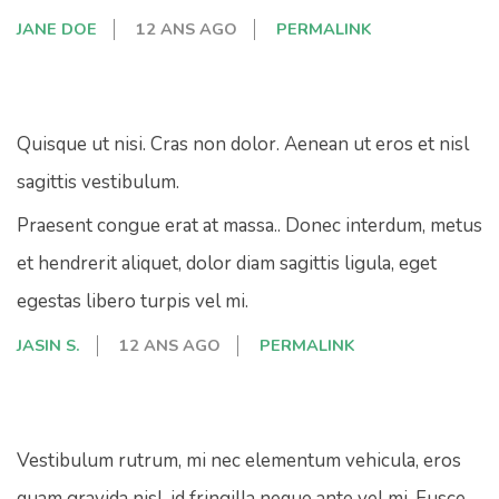
JANE DOE
12 ANS AGO
PERMALINK
Quisque ut nisi. Cras non dolor. Aenean ut eros et nisl
sagittis vestibulum.
Praesent congue erat at massa.. Donec interdum, metus
et hendrerit aliquet, dolor diam sagittis ligula, eget
egestas libero turpis vel mi.
JASIN S.
12 ANS AGO
PERMALINK
Vestibulum rutrum, mi nec elementum vehicula, eros
quam gravida nisl, id fringilla neque ante vel mi. Fusce