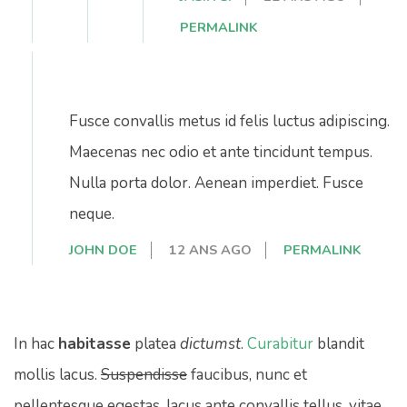
PERMALINK
Fusce convallis metus id felis luctus adipiscing.
Maecenas nec odio et ante tincidunt tempus.
Nulla porta dolor. Aenean imperdiet. Fusce
neque.
JOHN DOE
12 ANS AGO
PERMALINK
In hac
habitasse
platea
dictumst
.
Curabitur
blandit
mollis lacus.
Suspendisse
faucibus, nunc et
pellentesque
egestas, lacus ante convallis tellus, vitae