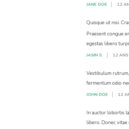
JANE DOE
12 A
Quisque ut nisi. Cra
Praesent congue erat
egestas libero turpi
JASIN S.
12 ANS
Vestibulum rutrum, 
fermentum odio nec 
JOHN DOE
12 A
In auctor lobortis l
libero. Donec vitae