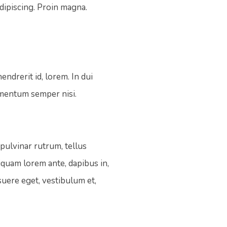
adipiscing. Proin magna.
ndrerit id, lorem. In dui
ementum semper nisi.
pulvinar rutrum, tellus
iquam lorem ante, dapibus in,
osuere eget, vestibulum et,