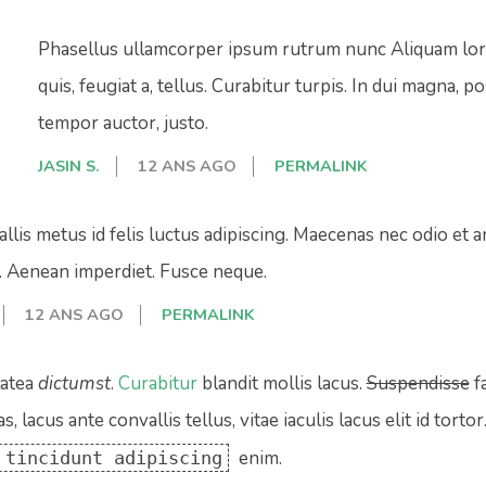
Phasellus ullamcorper ipsum rutrum nunc Aliquam lore
quis, feugiat a, tellus. Curabitur turpis. In dui magna, 
tempor auctor, justo.
JASIN S.
12 ANS AGO
PERMALINK
llis metus id felis luctus adipiscing. Maecenas nec odio et a
. Aenean imperdiet. Fusce neque.
12 ANS AGO
PERMALINK
atea
dictumst
.
Curabitur
blandit mollis lacus.
Suspendisse
f
, lacus ante convallis tellus, vitae iaculis lacus elit id torto
enim.
 tincidunt adipiscing