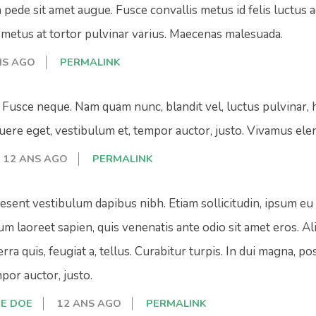
 pede sit amet augue. Fusce convallis metus id felis luctus 
metus at tortor pulvinar varius. Maecenas malesuada.
NS AGO
PERMALINK
 Fusce neque. Nam quam nunc, blandit vel, luctus pulvinar, he
ere eget, vestibulum et, tempor auctor, justo. Vivamus el
12 ANS AGO
PERMALINK
esent vestibulum dapibus nibh. Etiam sollicitudin, ipsum eu 
um laoreet sapien, quis venenatis ante odio sit amet eros. Al
erra quis, feugiat a, tellus. Curabitur turpis. In dui magna, p
por auctor, justo.
NE DOE
12 ANS AGO
PERMALINK