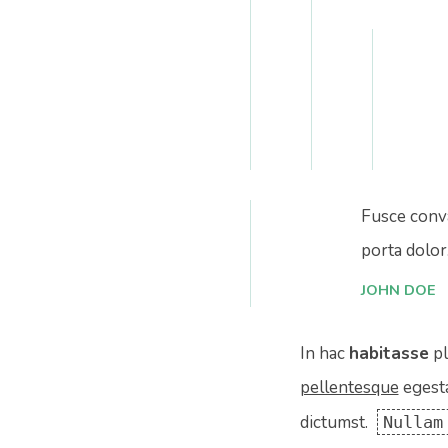
Fusce conva
porta dolor
JOHN DOE
In hac
habitasse
pl
pellentesque
egestas
dictumst.
Nullam