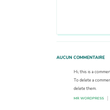
n
2026-
08-
09
AUCUN COMMENTAIRE
Hi, this is a commen
To delete a comment
delete them.
MR WORDPRESS