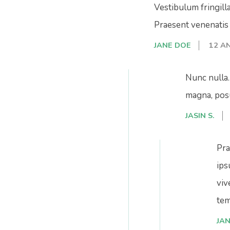
Vestibulum fringilla
Praesent venenatis 
JANE DOE
12 A
Nunc nulla.
magna, posu
JASIN S.
Pra
ips
viv
tem
JA