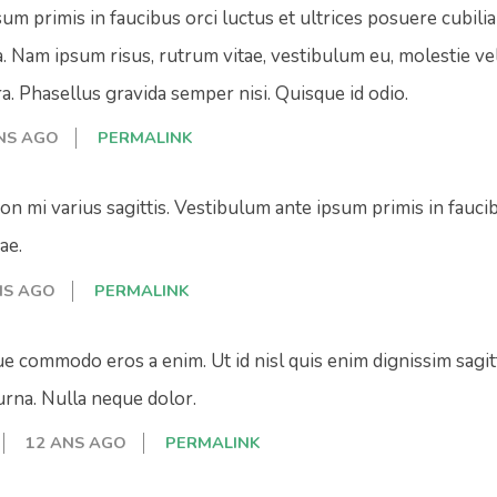
m primis in faucibus orci luctus et ultrices posuere cubilia 
. Nam ipsum risus, rutrum vitae, vestibulum eu, molestie vel,
a. Phasellus gravida semper nisi. Quisque id odio.
NS AGO
PERMALINK
on mi varius sagittis. Vestibulum ante ipsum primis in faucib
ae.
NS AGO
PERMALINK
e commodo eros a enim. Ut id nisl quis enim dignissim sagit
rna. Nulla neque dolor.
12 ANS AGO
PERMALINK