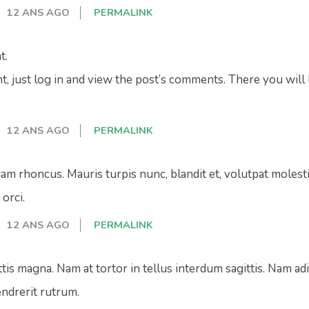
12 ANS AGO
PERMALINK
t.
, just log in and view the post’s comments. There you will 
12 ANS AGO
PERMALINK
am rhoncus. Mauris turpis nunc, blandit et, volutpat molestie
orci.
12 ANS AGO
PERMALINK
tis magna. Nam at tortor in tellus interdum sagittis. Nam a
hendrerit rutrum.