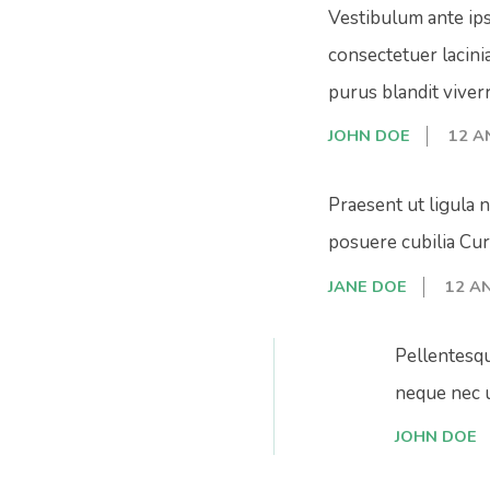
Vestibulum ante ipsu
consectetuer lacinia
purus blandit viverr
JOHN DOE
12 A
Praesent ut ligula n
posuere cubilia Cur
JANE DOE
12 A
Pellentesqu
neque nec u
JOHN DOE