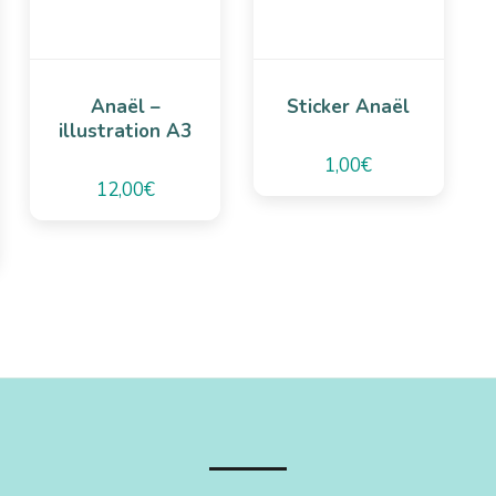
Anaël –
Sticker Anaël
illustration A3
1,00
€
12,00
€