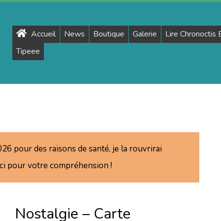
Primary
Accueil
News
Boutique
Galerie
Lire Chronoctis
Navigation
Tipeee
Menu
6 pour des raisons de santé, je la rouvrirai
rci pour votre compréhension !
Nostalgie – Carte