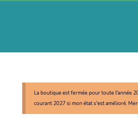
Skip
to
content
A
e
r
La boutique est fermée pour toute l'année 202
i
courant 2027 si mon état s'est amélioré. Me
n