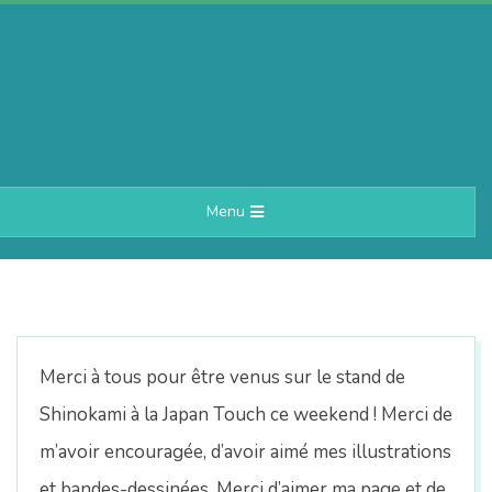
Skip
to
content
A
Primary
Menu
e
Navigation
Menu
r
i
Merci à tous pour être venus sur le stand de
n
Shinokami à la Japan Touch ce weekend ! Merci de
m’avoir encouragée, d’avoir aimé mes illustrations
et bandes-dessinées. Merci d’aimer ma page et de