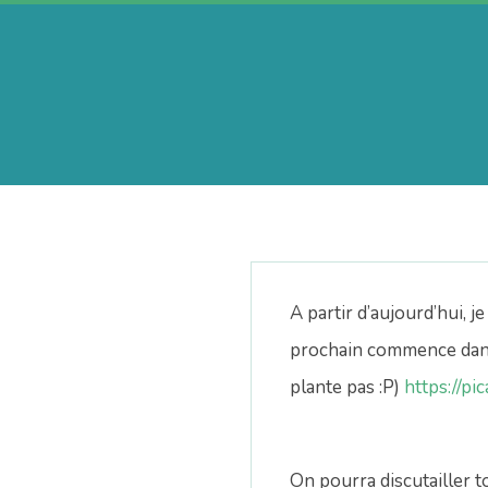
Skip
to
content
A
e
r
A partir d’aujourd’hui, j
i
prochain commence dans 
plante pas :P)
https://pi
n
On pourra discutailler to