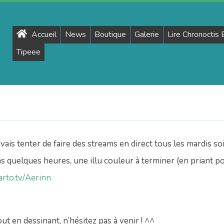
Primary
Accueil
News
Boutique
Galerie
Lire Chronoctis
Navigation
Tipeee
Menu
e vais tenter de faire des streams en direct tous les mardis soi
quelques heures, une illu couleur à terminer (en priant p
carto.tv/Aerinn
ut en dessinant, n’hésitez pas à venir ! ^^