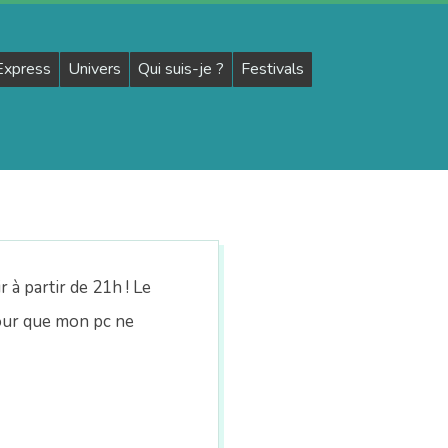
 Express
Univers
Qui suis-je ?
Festivals
r à partir de 21h ! Le
our que mon pc ne