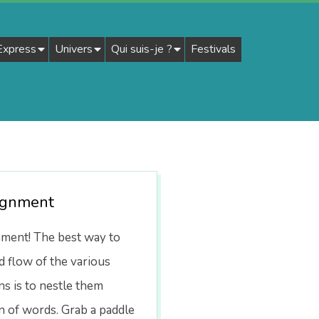
 Express
Univers
Qui suis-je ?
Festivals
ignment
ment! The best way to
 flow of the various
ns is to nestle them
 of words. Grab a paddle