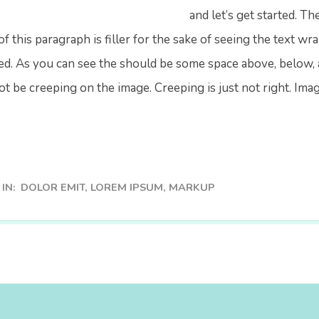
and let’s get started. 
of this paragraph is filler for the sake of seeing the text 
ned. As you can see the should be some space above, below, a
ot be creeping on the image. Creeping is just not right. Im
IN:
DOLOR EMIT
,
LOREM IPSUM
,
MARKUP