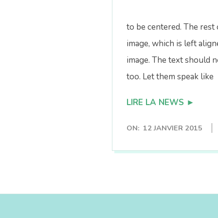
n
to be centered. The rest 
image, which is left alig
image. The text should n
too. Let them speak like
LIRE LA NEWS ►
2015-
ON:
12 JANVIER 2015
01-
12