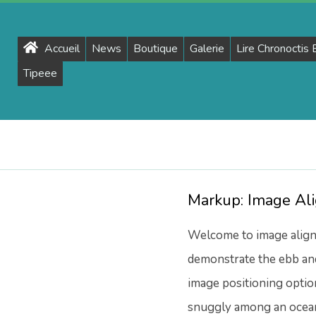
Primary
Accueil
News
Boutique
Galerie
Lire Chronoctis
Navigation
Tipeee
Menu
Markup: Image Al
Welcome to image align
demonstrate the ebb and
image positioning optio
snuggly among an ocean