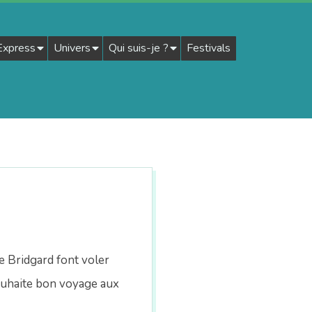
 Express
Univers
Qui suis-je ?
Festivals
e Bridgard font voler
souhaite bon voyage aux