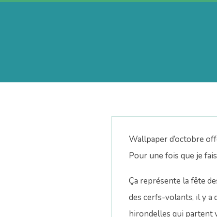
Skip
to
content
A
e
r
Wallpaper d’octobre off
i
Pour une fois que je fai
Ça représente la fête de
n
des cerfs-volants, il y 
hirondelles qui partent v