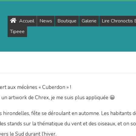
Primary
Accueil
News
Boutique
Galerie
Lire Chronoctis
Navigation
Tipeee
Menu
ert aux mécènes « Cuberdon » !
s un artwork de Chrex, je me suis plus appliquée
😀
s hirondelles, fête se déroulant en automne. Les habitants d
a des stands sur la thématique du vent et des oiseaux, et on 
ers le Sud durant l’hiver.