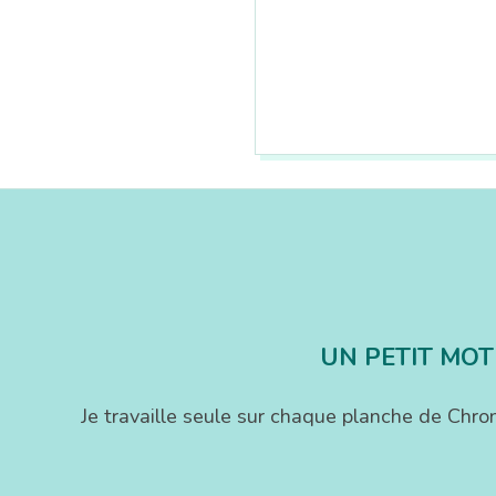
2017-
11-
01
UN PETIT MOT
Je travaille seule sur chaque planche de Chr