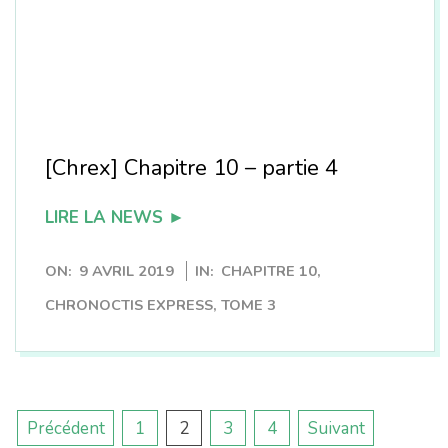
[Chrex] Chapitre 10 – partie 4
LIRE LA NEWS ►
2019-
ON:
9 AVRIL 2019
IN:
CHAPITRE 10
,
04-
CHRONOCTIS EXPRESS
,
TOME 3
09
Pagination
Précédent
1
2
3
4
Suivant