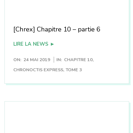
n
[Chrex] Chapitre 10 – partie 6
LIRE LA NEWS ►
2019-
ON:
24 MAI 2019
IN:
CHAPITRE 10
,
05-
CHRONOCTIS EXPRESS
,
TOME 3
24