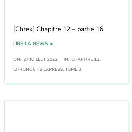
n
[Chrex] Chapitre 12 – partie 16
LIRE LA NEWS ►
2022-
ON:
27 JUILLET 2022
IN:
CHAPITRE 12
,
07-
CHRONOCTIS EXPRESS
,
TOME 3
27