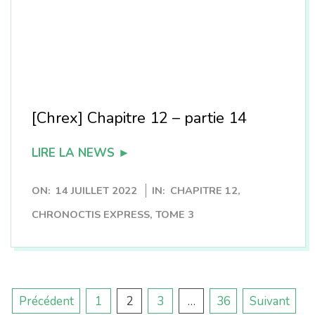
[Chrex] Chapitre 12 – partie 14
LIRE LA NEWS ►
2022-
ON:
14 JUILLET 2022
IN:
CHAPITRE 12
,
07-
CHRONOCTIS EXPRESS
,
TOME 3
14
Pagination
Précédent
1
2
3
…
36
Suivant