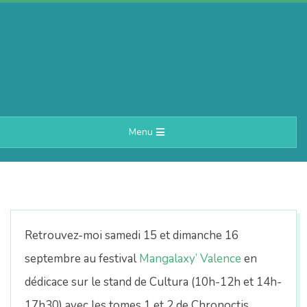
Skip
to
content
A
Primary
Menu
e
Navigation
Menu
r
i
Retrouvez-moi samedi 15 et dimanche 16
n
septembre au festival
Mangalaxy’ Valence
en
dédicace sur le stand de Cultura (10h-12h et 14h-
17h30) avec les tomes 1 et 2 de
Chronoctis