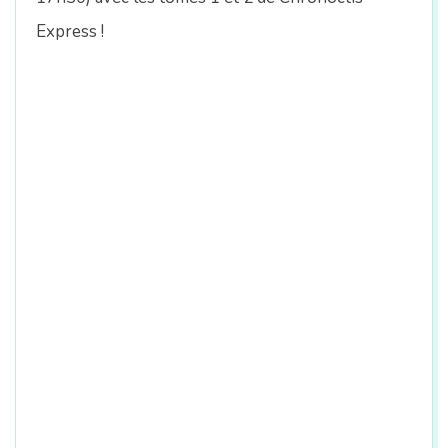
n
Express
!