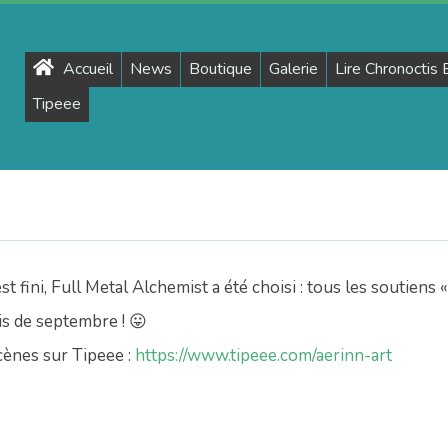
Primary
Accueil
News
Boutique
Galerie
Lire Chronoctis
Navigation
Tipeee
Menu
t fini, Full Metal Alchemist a été choisi : tous les soutiens
is de septembre !
😛
ènes sur Tipeee :
https://www.tipeee.com/aerinn-art