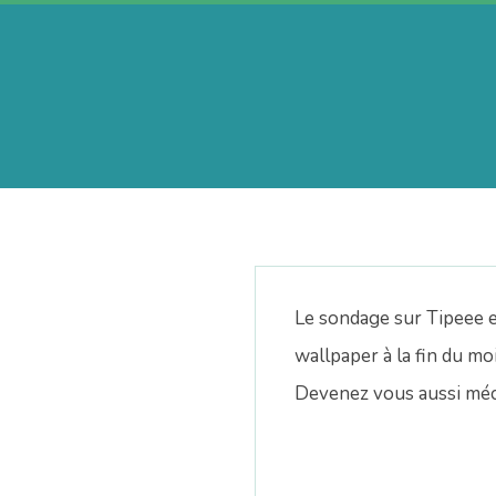
Skip
to
content
A
e
r
Le sondage sur Tipeee es
i
wallpaper à la fin du mo
Devenez vous aussi méc
n