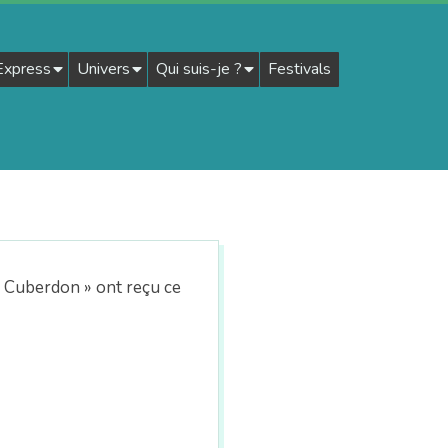
 Express
Univers
Qui suis-je ?
Festivals
 « Cuberdon » ont reçu ce