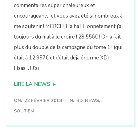
commentaires super chaleureux et
encourageants, et vous avez été si nombreux à
me soutenir ! MERCI !! Ha ha ! Honnêtement j’ai
toujours du mal à le croire ! 28 556€ ! On a fait
plus du double de la campagne du tome 1 ! (qui
était à 12 957€ et c’était déjà énorme XD)
Haaa… ! J’ai
LIRE LA NEWS ►
2018-
ON:
22 FÉVRIER 2018
IN:
BD
,
NEWS
,
02-
SOUTIEN
22