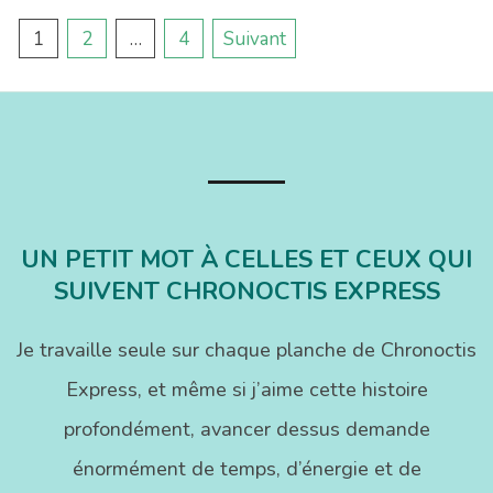
Pagination
1
2
…
4
Suivant
des
publications
UN PETIT MOT À CELLES ET CEUX QUI
SUIVENT CHRONOCTIS EXPRESS
Je travaille seule sur chaque planche de Chronoctis
Express, et même si j’aime cette histoire
profondément, avancer dessus demande
énormément de temps, d’énergie et de