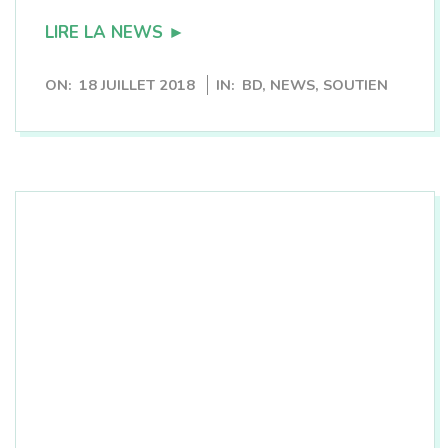
LIRE LA NEWS ►
2018-
ON:
18 JUILLET 2018
IN:
BD
,
NEWS
,
SOUTIEN
07-
18