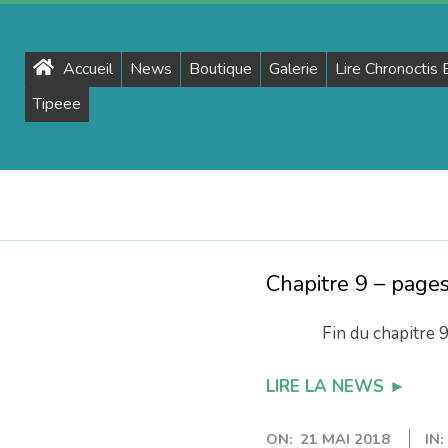
Primary
Accueil
News
Boutique
Galerie
Lire Chronoctis
Navigation
Tipeee
Menu
Chapitre 9 – page
Fin du chapitre 9 – 
LIRE LA NEWS ►
ON:
21 MAI 2018
IN: