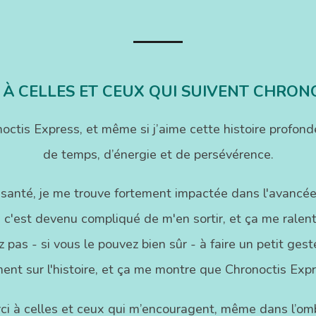
 À CELLES ET CEUX QUI SUIVENT CHRON
onoctis Express, et même si j’aime cette histoire pr
de temps, d’énergie et de persévérence.
 santé, je me trouve fortement impactée dans l'avancée
 c'est devenu compliqué de m'en sortir, et ça me ralenti
 pas - si vous le pouvez bien sûr - à faire un petit ge
ent sur l'histoire, et ça me montre que Chronoctis Exp
ci à celles et ceux qui m’encouragent, même dans l’omb