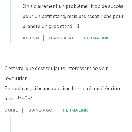
On a clairement un problème : trop de succès
pour un petit stand, mais pas assez riche pour
prendre un gros stand =3
AERINN
8 ANS AGO
PERMALINK
C’est vrai que c’est toujours intéressant de voir
l’évolution…
En tout cas j’ai beaucoup aimé lire ce résumé Aerinn
merci ! \^0^/
DORIE
8 ANS AGO
PERMALINK