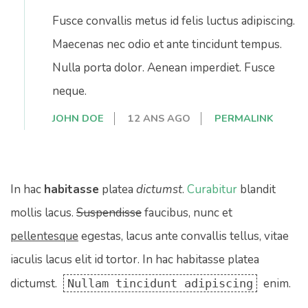
Fusce convallis metus id felis luctus adipiscing.
Maecenas nec odio et ante tincidunt tempus.
Nulla porta dolor. Aenean imperdiet. Fusce
neque.
JOHN DOE
12 ANS AGO
PERMALINK
In hac
habitasse
platea
dictumst
.
Curabitur
blandit
mollis lacus.
Suspendisse
faucibus, nunc et
pellentesque
egestas, lacus ante convallis tellus, vitae
iaculis lacus elit id tortor. In hac habitasse platea
dictumst.
enim.
Nullam tincidunt adipiscing