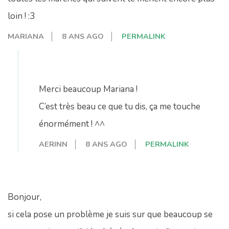
loin ! :3
MARIANA
8 ANS AGO
PERMALINK
Merci beaucoup Mariana !
C’est très beau ce que tu dis, ça me touche
énormément ! ^^
AERINN
8 ANS AGO
PERMALINK
Bonjour,
si cela pose un problème je suis sur que beaucoup se