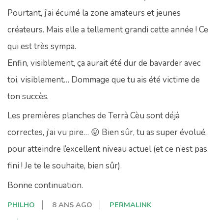
Pourtant, j’ai écumé la zone amateurs et jeunes
créateurs. Mais elle a tellement grandi cette année ! Ce
qui est très sympa.
Enfin, visiblement, ça aurait été dur de bavarder avec
toi, visiblement… Dommage que tu ais été victime de
ton succès.
Les premières planches de Terrà Cèu sont déjà
correctes, j’ai vu pire… 😛 Bien sûr, tu as super évolué,
pour atteindre l’excellent niveau actuel (et ce n’est pas
fini ! Je te le souhaite, bien sûr).
Bonne continuation.
PHILHO
8 ANS AGO
PERMALINK